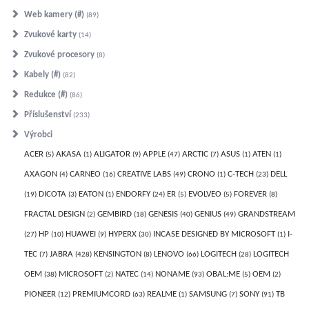
Web kamery (#)
89
Zvukové karty
14
Zvukové procesory
8
Kabely (#)
82
Redukce (#)
86
Příslušenství
233
Výrobci
ACER
AKASA
ALIGATOR
APPLE
ARCTIC
ASUS
ATEN
5
1
9
47
7
1
1
AXAGON
CARNEO
CREATIVE LABS
CRONO
C-TECH
DELL
4
16
49
1
23
DICOTA
EATON
ENDORFY
ER
EVOLVEO
FOREVER
19
3
1
24
5
5
8
FRACTAL DESIGN
GEMBIRD
GENESIS
GENIUS
GRANDSTREAM
2
18
40
49
HP
HUAWEI
HYPERX
INCASE DESIGNED BY MICROSOFT
I-
27
10
9
30
1
TEC
JABRA
KENSINGTON
LENOVO
LOGITECH
LOGITECH
7
428
8
66
28
OEM
MICROSOFT
NATEC
NONAME
OBAL:ME
OEM
38
2
14
93
5
2
PIONEER
PREMIUMCORD
REALME
SAMSUNG
SONY
TB
12
63
1
7
91