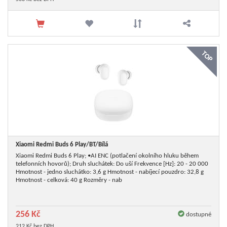
TOP
Xiaomi Redmi Buds 6 Play/
BT/
Bílá
Xiaomi Redmi Buds 6 Play; •AI ENC (potlačení okolního hluku během
telefonních hovorů); Druh sluchátek: Do uší Frekvence [Hz]: 20 - 20 000
Hmotnost - jedno sluchátko: 3,6 g Hmotnost - nabíjecí pouzdro: 32,8 g
Hmotnost - celková: 40 g Rozměry - nab
256 Kč
dostupné
212 Kč bez DPH