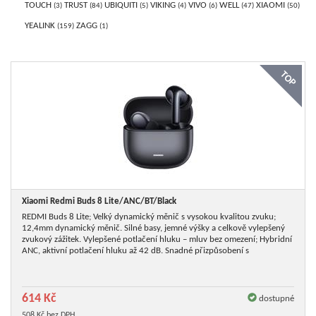
TOUCH
TRUST
UBIQUITI
VIKING
VIVO
WELL
XIAOMI
3
84
5
4
6
47
50
YEALINK
ZAGG
159
1
TOP
Xiaomi Redmi Buds 8 Lite/
ANC/
BT/
Black
REDMI Buds 8 Lite; Velký dynamický měnič s vysokou kvalitou zvuku;
12,4mm dynamický měnič. Silné basy, jemné výšky a celkově vylepšený
zvukový zážitek. Vylepšené potlačení hluku – mluv bez omezení; Hybridní
ANC, aktivní potlačení hluku až 42 dB. Snadné přizpůsobení s
614 Kč
dostupné
508 Kč bez DPH