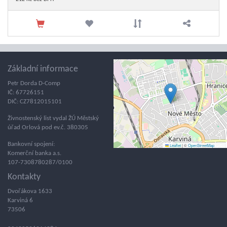
Základní informace
Petr Dorda D-Comp
IČ: 67726151
DIČ: CZ7812015101
Živnostenský list vydal ŽÚ Městský
úřad Orlová pod ev.č. 380305
Bankovní spojení:
Leaflet
|
©
OpenStreetMap
Komerční banka a.s.
107-7308780287/0100
Kontakty
Dvořákova 1633
Karviná 6
73506