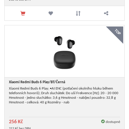
TOP
Xiaomi Redmi Buds 6 Play/
BT/
Černá
Xiaomi Redmi Buds 6 Play; •AI ENC (potlačení okolního hluku během
telefonních hovorů); Druh sluchátek: Do uší Frekvence [Hz]: 20 - 20 000
Hmotnost - jedno sluchátko: 3,6 g Hmotnost - nabíjecí pouzdro: 32,8 g
Hmotnost - celková: 40 g Rozměry - nab
256 Kč
dostupné
212 Kč bez DPH